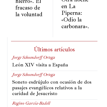
hierro». El
Historia
en La
fracaso de
Piperna:
Concursos
la voluntad
«Odio la
Viajes
carbonara».
y
lugares
Relatos
Últimos artículos
Jorge Schoendorff Ortega
León XIV visita a España
Jorge Schoendorff Ortega
Soneto esdrújulo con ocasión de dos
pasajes evangélicos relativos a la
caridad de Jesucristo
Regino García-Badell