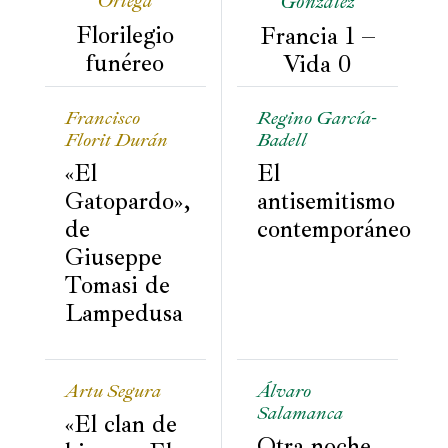
Ortega
González
Florilegio
Francia 1 –
Películas
funéreo
Vida 0
Ópera,
conciertos
Francisco
Regino García-
y
Florit Durán
Badell
danza
«El
El
Radio,
Gatopardo»,
antisemitismo
podcasts,
de
contemporáneo
TV,
Giuseppe
Internet
Tomasi de
Lampedusa
Entretenimiento
Bebida
Artu Segura
Álvaro
Salamanca
«El clan de
Comida
Otra noche