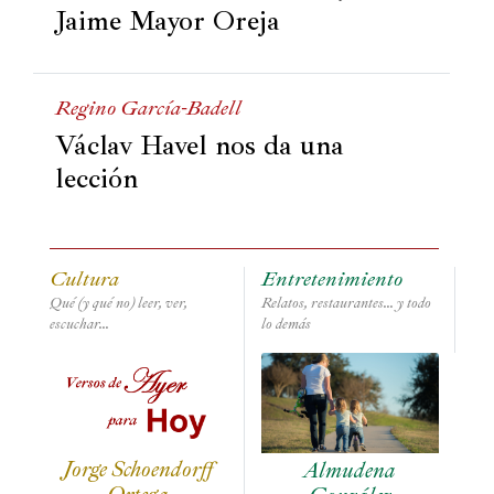
Jaime Mayor Oreja
Política
España
Regino García-Badell
Iberoamérica
Václav Havel nos da una
Resto
lección
de
Occidente
Resto
Cultura
Entretenimiento
del
Qué (y qué no) leer, ver, 
Relatos, restaurantes... y todo 
mundo
escuchar...
lo demás
Crítica
cultural
Jorge Schoendorff
Almudena
Libros