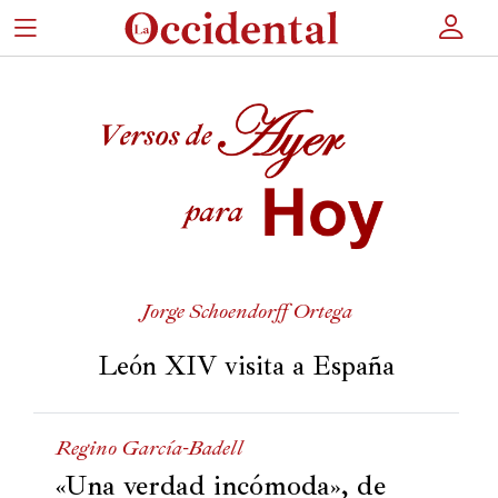
×
Portada
Actualidad
Cultura
Entretenimiento
Jorge Schoendorff Ortega
Autores
León XIV visita a España
Revista
Regino García-Badell
«Una verdad incómoda», de
Actualidad