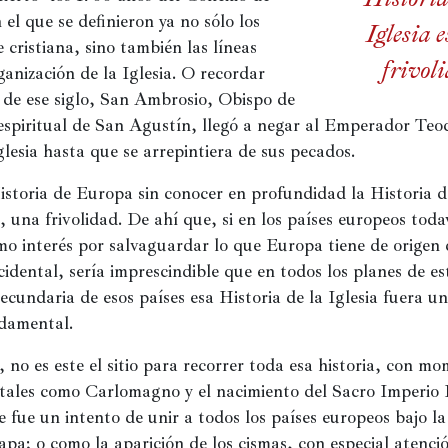
el que se definieron ya no sólo los 
Iglesia 
 cristiana, sino también las líneas 
frivol
anización de la Iglesia. O recordar 
 de ese siglo, San Ambrosio, Obispo de 
spiritual de San Agustín, llegó a negar al Emperador Teodo
glesia hasta que se arrepintiera de sus pecados.
storia de Europa sin conocer en profundidad la Historia de
s, una frivolidad. De ahí que, si en los países europeos todav
o interés por salvaguardar lo que Europa tiene de origen d
cidental, sería imprescindible que en todos los planes de es
cundaria de esos países esa Historia de la Iglesia fuera un
damental.
no es este el sitio para recorrer toda esa historia, con mo
tales como Carlomagno y el nacimiento del Sacro Imperio
fue un intento de unir a todos los países europeos bajo la 
apa; o como la aparición de los cismas, con especial atenció