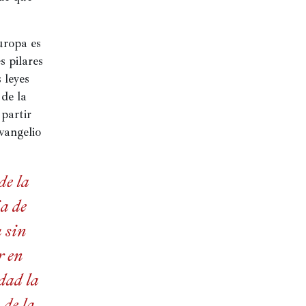
ropa es 
 pilares 
leyes 
de la 
partir 
vangelio 
de la
a de
 sin
r en
dad la
 de la