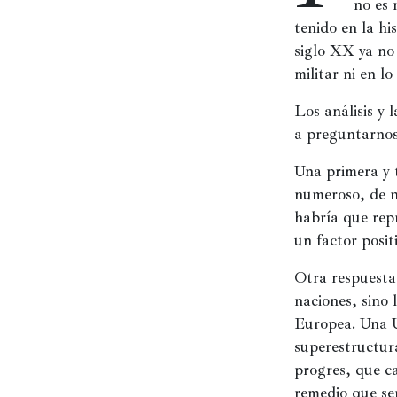
no es 
tenido en la h
Películas
siglo XX ya no 
Ópera,
militar ni en lo
conciertos
y
Los análisis y 
danza
a preguntarnos
Radio,
Una primera y t
podcasts,
numeroso, de n
TV,
habría que repr
Internet
un factor posit
Otra respuesta
Entretenimiento
naciones, sino 
Europea. Una U
Bebida
superestructura
progres, que c
Comida
remedio que se