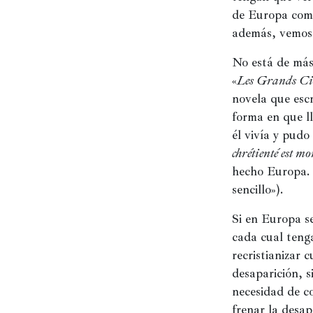
de Europa como
además, vemos 
No está de más
«
Les Grands Cim
novela que escr
forma en que ll
él vivía y pudo
chrétienté est m
hecho Europa. 
sencillo»).
Si en Europa se
cada cual tenga
recristianizar 
desaparición, s
necesidad de co
frenar la desapa