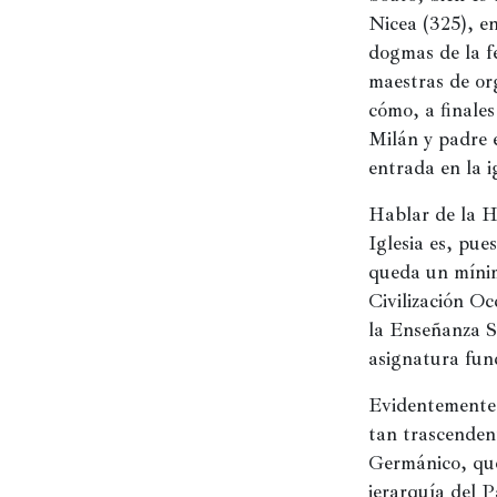
Nicea (325), en 
dogmas de la fe
maestras de org
cómo, a finales
Milán y padre e
entrada en la i
Hablar de la Hi
Iglesia es, pue
queda un mínim
Civilización Oc
la Enseñanza Se
asignatura fun
Evidentemente, 
tan trascenden
Germánico, que 
jerarquía del P