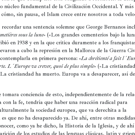
 núcleo fundamental de la Civilización Occidental. Y más 
cómo, sin pausa, el Islam crece entre nosotros a toda velo
 recordar una sentencia solemne que George Bernanos incl
etières sous la lune
» («Los grandes cementerios bajo la luna»
ibió en 1938 y en la que critica duramente a los franquistas
evaron a cabo la represión en la Mallorca de la Guerra Civi
 contemplarla en primera persona: «
La chrétienté a fait l´Eu
orte. L´Europe va crever, quoi de plus simple
» («La cristiandad
La cristiandad ha muerto. Europa va a desaparecer, así de 
 tomara conciencia de esto, independientemente de la rela
 con la fe, tendría que haber una reacción radical para 
culturalmente la sociedad europea, que va derechita a la 
i es que no ha desaparecido ya. De ahí, entre otras medidas,
nocer, como ya he dicho, la Historia de la Iglesia, y de ahí 
rición de los estudios de las lenguas clásicas, latín y griego