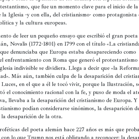
testantismo, que fue un momento clave para el inicio de la 
 la Iglesia -y con ella, del cristianismo- como protagonista e
olítica y la cultura europeas.
ento de leer un pequeño ensayo que escribió el gran poeta 
n, Novalis (1772-1801) en 1799 con el título «La cristianda
 que denunciaba que Europa estaba desapareciendo como 
el enfrentamiento con Roma que generó el protestantismo 
Iglesia indivisible se dividiera. Llega a decir que «la Reform
dad». Más aún, también culpa de la desaparición del cristia
 Luces, en el que a él le tocó vivir, porque la Ilustración, s
tó el conocimiento racional con la fe, y puso de moda el ate
iva, llevaba a la desaparición del cristianismo de Europa. Y
stianismo podían considerarse sinónimos, la desaparición de
 la desaparición de la otra.
roféticas del poeta alemán hace 227 años es más que proba
 con lo que Trump nos está obligando a reconocer: la desap