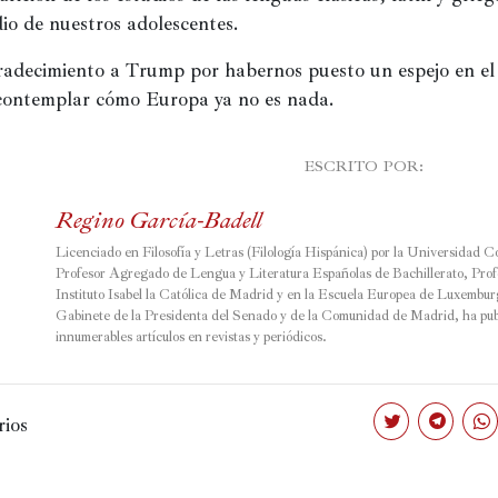
io de nuestros adolescentes.
gradecimiento a Trump por habernos puesto un espejo en el 
contemplar cómo Europa ya no es nada.
							ESCRITO POR:

Regino García-Badell
Licenciado en Filosofía y Letras (Filología Hispánica) por la Universidad C
Profesor Agregado de Lengua y Literatura Españolas de Bachillerato, Profe
Instituto Isabel la Católica de Madrid y en la Escuela Europea de Luxemburg
Gabinete de la Presidenta del Senado y de la Comunidad de Madrid, ha pub
innumerables artículos en revistas y periódicos.
ios
Haz
Haz
Haz
clic
clic
clic
para
para
par
compartir
compartir
com
en
en
en