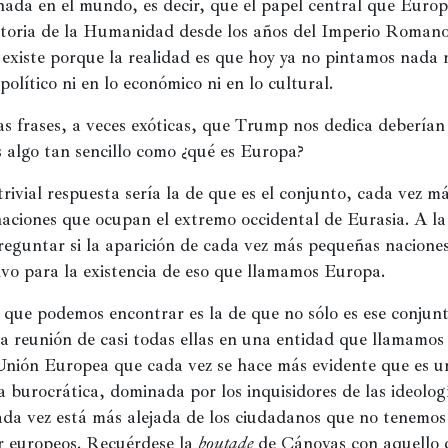
una
un
nada en el mundo, es decir, que el papel central que Europ
ventana
ve
nueva)
nu
istoria de la Humanidad desde los años del Imperio Romano 
existe porque la realidad es que hoy ya no pintamos nada ni
 político ni en lo económico ni en lo cultural.
las frases, a veces exóticas, que Trump nos dedica deberían 
 algo tan sencillo como ¿qué es Europa?
rivial respuesta sería la de que es el conjunto, cada vez má
aciones que ocupan el extremo occidental de Eurasia. A la 
eguntar si la aparición de cada vez más pequeñas naciones 
ivo para la existencia de eso que llamamos Europa.
 que podemos encontrar es la de que no sólo es ese conjunt
la reunión de casi todas ellas en una entidad que llamamos
nión Europea que cada vez se hace más evidente que es un
 burocrática, dominada por los inquisidores de las ideologí
ada vez está más alejada de los ciudadanos que no tenemos
r europeos. Recuérdese la 
boutade
 de Cánovas con aquello 