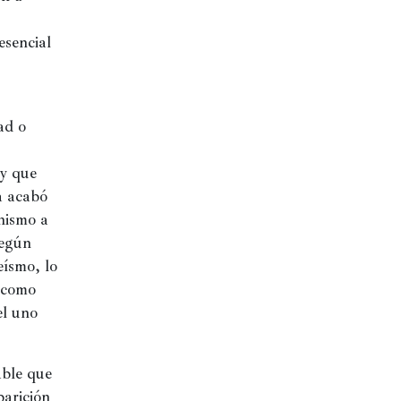
sencial 
d o 
y que 
a acabó 
nismo a 
egún 
ísmo, lo 
 como 
l uno 
ble que 
arición 