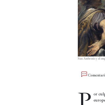
Política
España
Iberoamérica
Resto
de
Occidente
Resto
San Ambrosio y el emp
del
mundo
Comentari
Crítica
P
cultural
or cul
europe
Libros