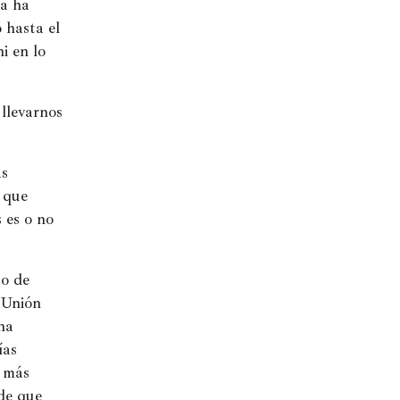
a
una
una
a ha 
ntana
ventana
ventana
eva)
nueva)
nueva)
hasta el 
 en lo 
llevarnos 
s 
que 
es o no 
o de 
 Unión 
a 
as 
 más 
de que 