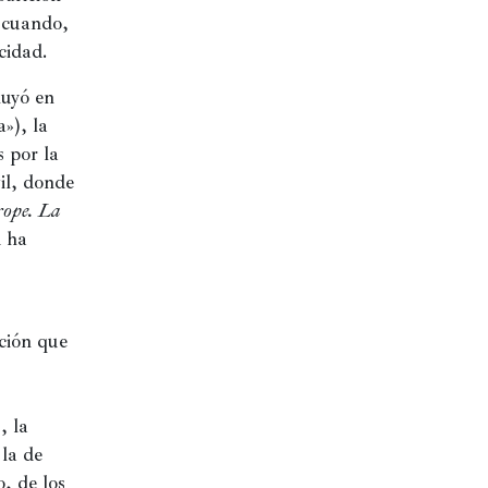
cuando, 
cidad.
uyó en 
), la 
 por la 
l, donde 
rope. La 
 ha 
ción que 
 la 
la de 
, de los 