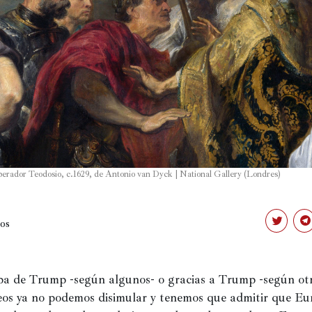
erador Teodosio, c.1629, de Antonio van Dyck | National Gallery (Londres)
os
Haz
Ha
clic
clic
para
pa
compartir
co
en
en
Twitter
Te
pa de Trump -según algunos- o gracias a Trump -según otro
(Se
(Se
abre
ab
os ya no podemos disimular y tenemos que admitir que Eur
en
en