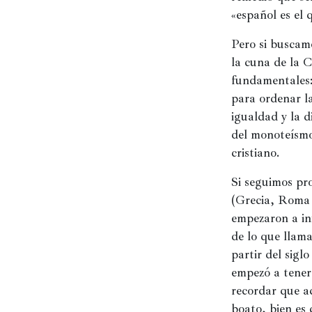
Historia
«español es el 
Concursos
Pero si buscam
la cuna de la C
Viajes
fundamentales: 
y
para ordenar la
lugares
igualdad y la d
Relatos
del monoteísmo 
cristiano.
Si seguimos pro
(Grecia, Roma y
empezaron a inf
de lo que llam
partir del sigl
empezó a tener
recordar que a
boato, bien es 