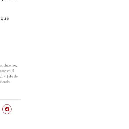
que 
omplutense, 
sor en el 
o y Jefe de 
licado 
Haz
clic
a
para
partir
compartir
en