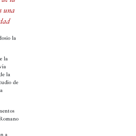
es una
idad
sio la 
 la 
ía 
e la 
tudio de 
a 
mentos 
 Romano 
n a 