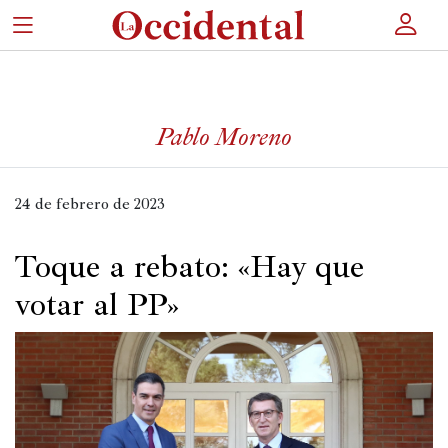
×
Pablo Moreno
Portada
Actualidad
24 de febrero de 2023
Cultura
Toque a rebato: «Hay que
Entretenimiento
votar al PP»
Autores
Revista
Actualidad