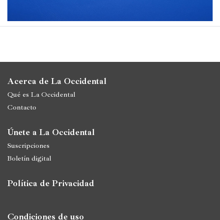
Películas
Ópera,
conciertos
y
danza
Acerca de La Occidental
Radio,
Qué es La Occidental
podcasts,
Contacto
TV,
Internet
Únete a La Occidental
Suscripciones
Boletín digital
Entretenimiento
Política de Privacidad
Bebida
Comida
Condiciones de uso