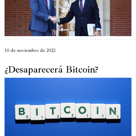
Política
España
Iberoamérica
Resto
10 de noviembre de 2022
de
Occidente
¿Desaparecerá Bitcoin?
Resto
del
mundo
Crítica
cultural
Libros