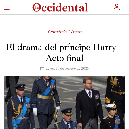
×
Dominic Green
Portada
El drama del príncipe Harry –
Acto final
Actualidad
Cultura
 jueves, 16 de febrero de 2023
Entretenimiento
Autores
Revista
Actualidad