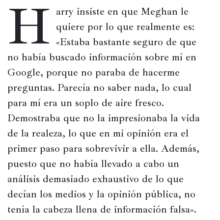
H
arry insiste en que Meghan le 
Películas
quiere por lo que realmente es: 
Ópera,
«Estaba bastante seguro de que 
conciertos
no había buscado información sobre mí en 
y
danza
Google, porque no paraba de hacerme 
preguntas. Parecía no saber nada, lo cual 
Radio,
para mí era un soplo de aire fresco. 
podcasts,
TV,
Demostraba que no la impresionaba la vida 
Internet
de la realeza, lo que en mi opinión era el 
primer paso para sobrevivir a ella. Además, 
puesto que no había llevado a cabo un 
Entretenimiento
análisis demasiado exhaustivo de lo que 
Bebida
decían los medios y la opinión pública, no 
Comida
tenía la cabeza llena de información falsa».