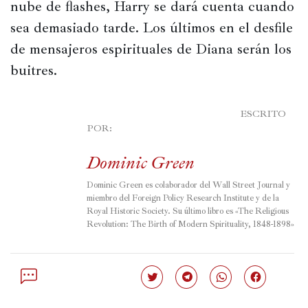
nube de flashes, Harry se dará cuenta cuando 
sea demasiado tarde. Los últimos en el desfile 
de mensajeros espirituales de Diana serán los 
buitres.
							ESCRITO 
POR:

Dominic Green
Dominic Green es colaborador del Wall Street Journal y 
miembro del Foreign Policy Research Institute y de la 
Royal Historic Society. Su último libro es «The Religious 
Revolution: The Birth of Modern Spirituality, 1848-1898»
Haz
Haz
Haz
Haz
clic
clic
clic
clic
para
para
para
para