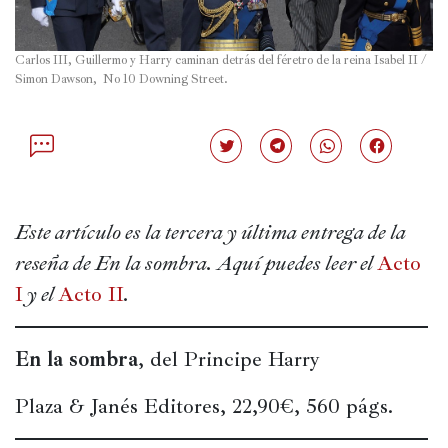
Política
Carlos III, Guillermo y Harry caminan detrás del féretro de la reina Isabel II / 
España
Simon Dawson,  No 10 Downing Street.
Iberoamérica
Resto
Haz
Haz
Haz
Haz
de
clic
clic
clic
clic
para
para
para
para
Occidente
compartir
compartir
compartir
compartir
en
en
en
en
Twitter
Telegram
WhatsApp
Facebook
Este artículo es la tercera y última entrega de la 
Resto
(Se
(Se
(Se
(Se
abre
abre
abre
abre
reseña de En la sombra. Aquí puedes leer el 
Acto 
del
en
en
en
en
una
una
una
una
mundo
I
 y el 
Acto II
.
ventana
ventana
ventana
ventana
nueva)
nueva)
nueva)
nueva)
En la sombra
, del Principe Harry
Crítica
cultural
Plaza & Janés Editores, 22,90€, 560 págs.
Libros