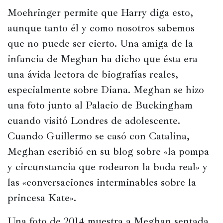
Historia
Moehringer permite que Harry diga esto, 
Concursos
aunque tanto él y como nosotros sabemos 
que no puede ser cierto. Una amiga de la 
Viajes
infancia de Meghan ha dicho que ésta era 
y
lugares
una ávida lectora de biografías reales, 
especialmente sobre Diana. Meghan se hizo 
Relatos
una foto junto al Palacio de Buckingham 
cuando visitó Londres de adolescente. 
Cuando Guillermo se casó con Catalina, 
Meghan escribió en su blog sobre «la pompa 
y circunstancia que rodearon la boda real» y 
las «conversaciones interminables sobre la 
princesa Kate».
Una foto de 2014 muestra a Meghan sentada 