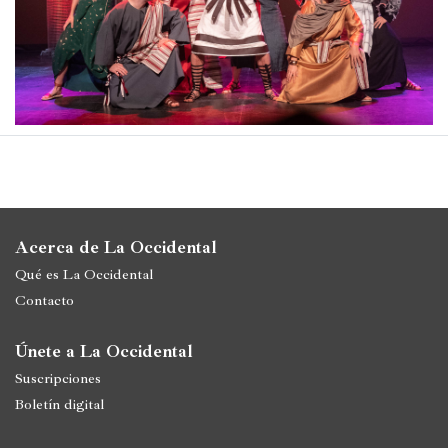
Política
España
Iberoamérica
Resto
de
Occidente
Resto
Acerca de La Occidental
del
Qué es La Occidental
mundo
Contacto
Únete a La Occidental
Crítica
Suscripciones
cultural
Boletín digital
Libros