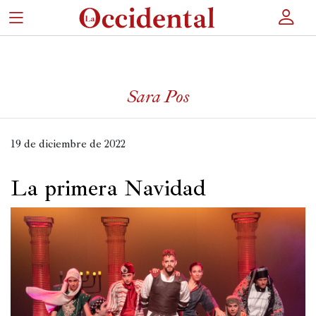
×
Sara Pos
Portada
Actualidad
19 de diciembre de 2022
Cultura
La primera Navidad
Entretenimiento
Autores
Revista
Actualidad