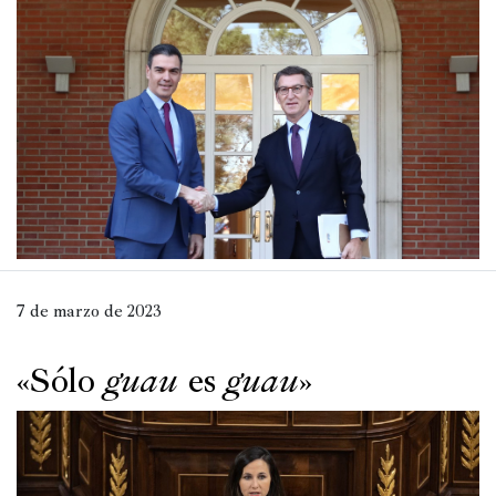
Películas
Ópera,
conciertos
y
danza
Radio,
podcasts,
TV,
Internet
7 de marzo de 2023
«Sólo
guau
es
guau
»
Entretenimiento
Bebida
Comida