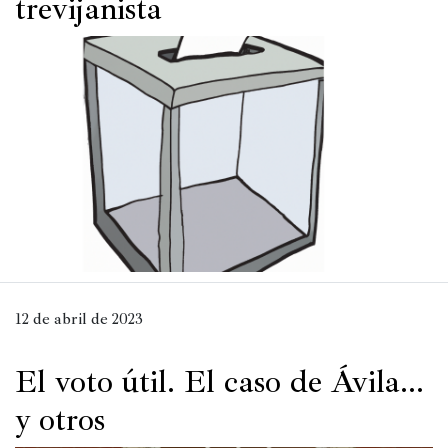
trevijanista
Política
España
Iberoamérica
Resto
de
Occidente
Resto
del
mundo
12 de abril de 2023
Crítica
El voto útil. El caso de Ávila…
cultural
y otros
Libros