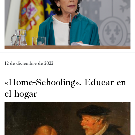
Política
España
Iberoamérica
Resto
de
Occidente
12 de diciembre de 2022
Resto
del
«Home-Schooling». Educar en
mundo
el hogar
Crítica
cultural
Libros