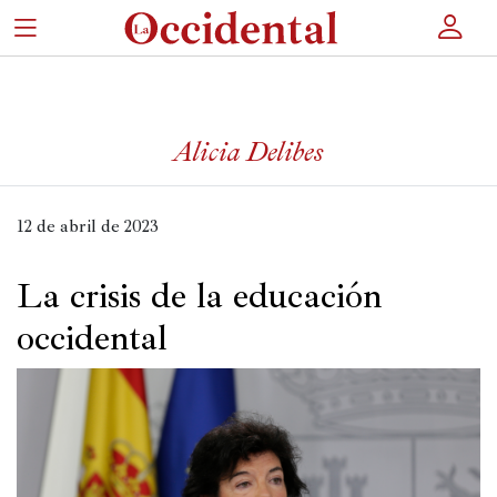
×
Alicia Delibes
Portada
Actualidad
12 de abril de 2023
Cultura
La crisis de la educación
Entretenimiento
occidental
Autores
Revista
Actualidad