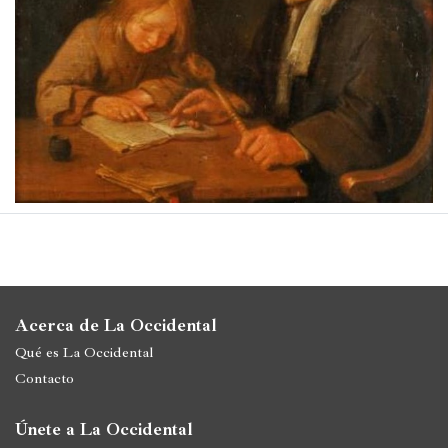
Películas
Ópera,
conciertos
y
danza
Radio,
podcasts,
TV,
Internet
Acerca de La Occidental
Entretenimiento
Qué es La Occidental
Contacto
Bebida
Comida
Únete a La Occidental