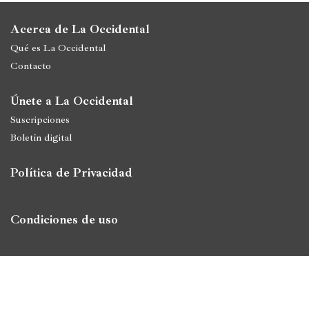
Política
Acerca de La Occidental
Qué es La Occidental
España
Contacto
Iberoamérica
Únete a La Occidental
Resto
Suscripciones
de
Occidente
Boletín digital
Resto
Política de Privacidad
del
mundo
Condiciones de uso
Crítica
cultural
Libros