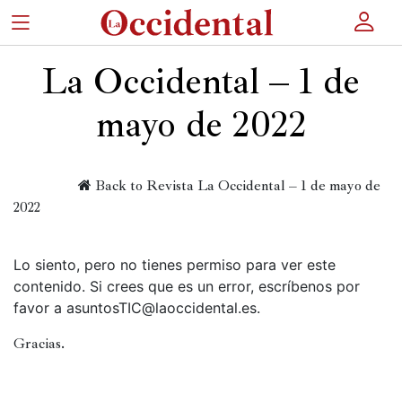
×
La Occidental – 1 de
mayo de 2022
Portada
Actualidad
 Back to Revista
La Occidental – 1 de mayo de 
2022
Cultura
Entretenimiento
Lo siento, pero no tienes permiso para ver este
Autores
contenido. Si crees que es un error, escríbenos por
favor a
asuntosTIC@laoccidental.es
.
Revista
Gracias.
Actualidad