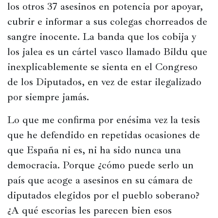
los otros 37 asesinos en potencia por apoyar, 
Películas
cubrir e informar a sus colegas chorreados de 
Ópera,
sangre inocente. La banda que los cobija y 
conciertos
los jalea es un cártel vasco llamado Bildu que 
y
inexplicablemente se sienta en el Congreso 
danza
de los Diputados, en vez de estar ilegalizado 
Radio,
por siempre jamás.
podcasts,
TV,
Lo que me confirma por enésima vez la tesis 
Internet
que he defendido en repetidas ocasiones de 
que España ni es, ni ha sido nunca una 
democracia. Porque ¿cómo puede serlo un 
Entretenimiento
país que acoge a asesinos en su cámara de 
Bebida
diputados elegidos por el pueblo soberano? 
Comida
¿A qué escorias les parecen bien esos 