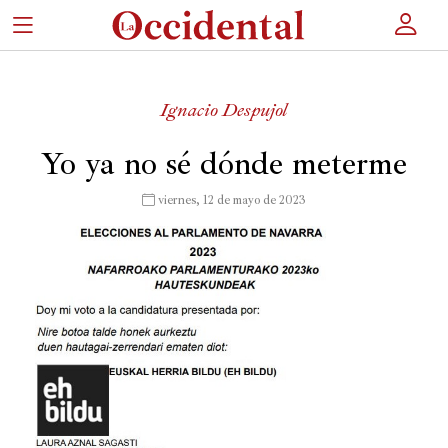
×
Ignacio Despujol
Portada
Yo ya no sé dónde meterme
Actualidad
 viernes, 12 de mayo de 2023
Cultura
Entretenimiento
Autores
Revista
Actualidad