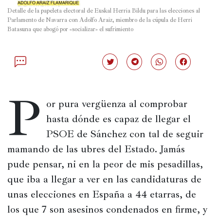
Detalle de la papeleta electoral de Euskal Herria Bildu para las elecciones al 
Política
Parlamento de Navarra con Adolfo Araiz, miembro de la cúpula de Herri 
Batasuna que abogó por «socializar» el sufrimiento
España
Iberoamérica
Haz
Haz
Haz
Haz
Resto
clic
clic
clic
clic
para
para
para
para
de
compartir
compartir
compartir
compartir
P
en
en
en
en
Occidente
Twitter
Telegram
WhatsApp
Facebook
or pura vergüenza al comprobar 
(Se
(Se
(Se
(Se
abre
abre
abre
abre
Resto
hasta dónde es capaz de llegar el 
en
en
en
en
una
una
una
una
del
PSOE de Sánchez con tal de seguir 
ventana
ventana
ventana
ventana
mundo
nueva)
nueva)
nueva)
nueva)
mamando de las ubres del Estado. Jamás 
pude pensar, ni en la peor de mis pesadillas, 
que iba a llegar a ver en las candidaturas de 
Crítica
cultural
unas elecciones en España a 44 etarras, de 
los que 7 son asesinos condenados en firme, y 
Libros