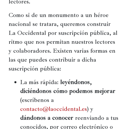
lectores.
Política
Como si de un monumento a un héroe 
España
nacional se tratara, queremos construir 
Iberoamérica
La Occidental por suscripción pública, al 
ritmo que nos permitan nuestros lectores 
Resto
y colaboradores. Existen varias formas en 
de
Occidente
las que puedes contribuir a dicha 
suscripción pública:
Resto
del
La más rápida:
leyéndonos,
mundo
diciéndonos cómo podemos mejorar
(escríbenos a
Crítica
contacto@laoccidental.es
) y
cultural
dándonos a conocer
reenviando a tus
conocidos, por correo electrónico o
Libros