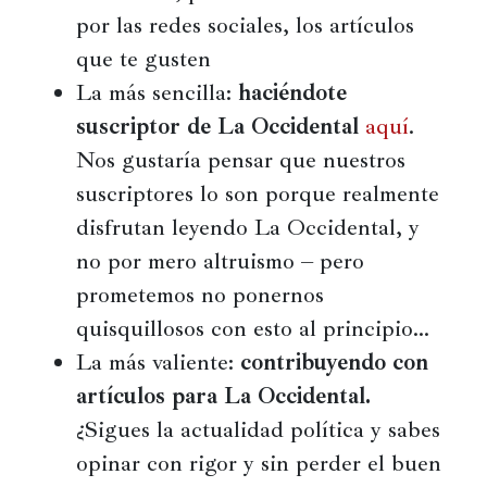
por las redes sociales, los artículos
Películas
que te gusten
Ópera,
La más sencilla:
haciéndote
conciertos
suscriptor de La Occidental
aquí
.
y
danza
Nos gustaría pensar que nuestros
suscriptores lo son porque realmente
Radio,
disfrutan leyendo La Occidental, y
podcasts,
TV,
no por mero altruismo – pero
Internet
prometemos no ponernos
quisquillosos con esto al principio…
La más valiente:
contribuyendo con
Entretenimiento
artículos para La Occidental.
Bebida
¿Sigues la actualidad política y sabes
Comida
opinar con rigor y sin perder el buen