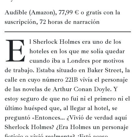
Películas
Audible (Amazon), 77,99 € o gratis con la 
suscripción, 72 horas de narración
Ópera,
conciertos
E
y
l Sherlock Holmes era uno de los 
danza
hoteles en los que me solía quedar 
Radio,
cuando iba a Londres por motivos 
podcasts,
de trabajo. Estaba situado en Baker Street, la 
TV,
Internet
calle en cuyo número 221B vivía el personaje 
de las novelas de Arthur Conan Doyle. Y 
estoy seguro de que no fui ni el primero ni el 
Entretenimiento
último huésped que, al llegar al hotel, se 
Bebida
preguntó «Entonces… ¿Vivió de verdad aquí 
Sherlock Holmes? ¿Era Holmes un personaje 
Comida
ficticio o vivió realmente? ¿Está acaso 