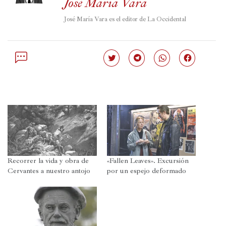
José María Vara
José María Vara es el editor de La Occidental
Haz
Haz
Haz
Haz
clic
clic
clic
clic
para
para
para
para
compartir
compartir
compartir
compartir
en
en
en
en
Twitter
Telegram
WhatsApp
Facebook
(Se
(Se
(Se
(Se
abre
abre
abre
abre
en
en
en
en
una
una
una
una
ventana
ventana
ventana
ventana
nueva)
nueva)
nueva)
nueva)
Recorrer la vida y obra de
«Fallen Leaves». Excursión
Cervantes a nuestro antojo
por un espejo deformado