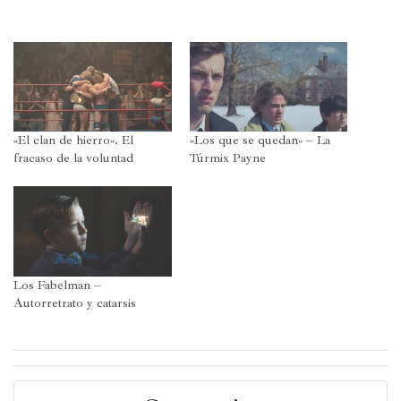
compartir
compartir
compartir
compartir
en
en
en
en
Twitter
Telegram
WhatsApp
Facebook
(Se
(Se
(Se
(Se
abre
abre
abre
abre
en
en
en
en
una
una
una
una
ventana
ventana
ventana
ventana
nueva)
nueva)
nueva)
nueva)
«El clan de hierro». El
«Los que se quedan» – La
fracaso de la voluntad
Túrmix Payne
Los Fabelman –
Autorretrato y catarsis