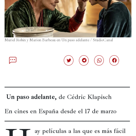
Política
España
Iberoamérica
Muriel Robin y Marion Barbeau en Un paso adelante / StudioCanal
Resto
de
Occidente
Haz
Haz
Haz
Haz
clic
clic
clic
clic
Resto
para
para
para
para
compartir
compartir
compartir
compartir
del
en
en
en
en
Twitter
Telegram
WhatsApp
Facebook
mundo
(Se
(Se
(Se
(Se
abre
abre
abre
abre
Un paso adelante, 
de Cédric Klapisch
en
en
en
en
una
una
una
una
ventana
ventana
ventana
ventana
nueva)
nueva)
nueva)
nueva)
En cines en España desde el 17 de marzo
Crítica
cultural
ay películas a las que es más fácil 
Libros