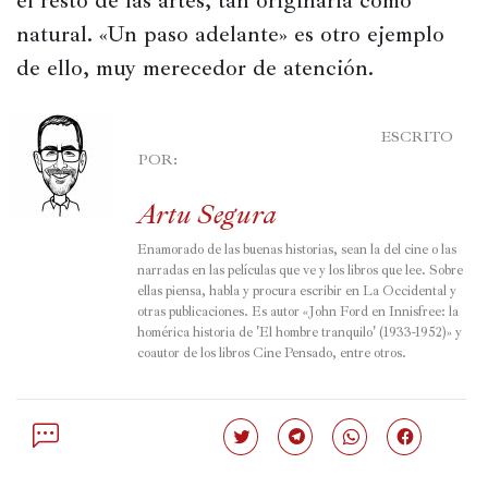
el resto de las artes, tan originaria como 
natural. «Un paso adelante» es otro ejemplo 
de ello, muy merecedor de atención.
							ESCRITO 
POR:

Artu Segura
Enamorado de las buenas historias, sean la del cine o las 
narradas en las películas que ve y los libros que lee. Sobre 
ellas piensa, habla y procura escribir en La Occidental y 
otras publicaciones. Es autor «
John Ford en Innisfree: la 
homérica historia de 'El hombre tranquilo' (1933-1952)
» y 
coautor de los libros Cine Pensado, entre otros.
Haz
Haz
Haz
Haz
clic
clic
clic
clic
para
para
para
para