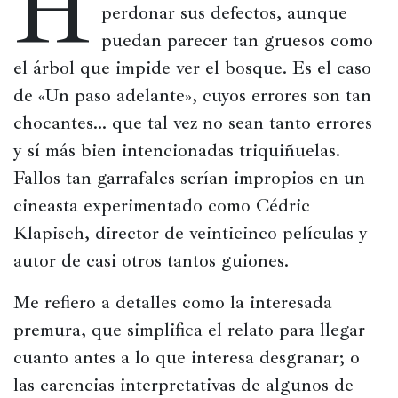
H
perdonar sus defectos, aunque 
Películas
puedan parecer tan gruesos como 
Ópera,
el árbol que impide ver el bosque. Es el caso 
conciertos
de «Un paso adelante», cuyos errores son tan 
y
chocantes… que tal vez no sean tanto errores 
danza
y sí más bien intencionadas triquiñuelas. 
Radio,
Fallos tan garrafales serían impropios en un 
podcasts,
cineasta experimentado como Cédric 
TV,
Internet
Klapisch, director de veinticinco películas y 
autor de casi otros tantos guiones.
Entretenimiento
Me refiero a detalles como la interesada 
premura, que simplifica el relato para llegar 
Bebida
cuanto antes a lo que interesa desgranar; o 
Comida
las carencias interpretativas de algunos de 