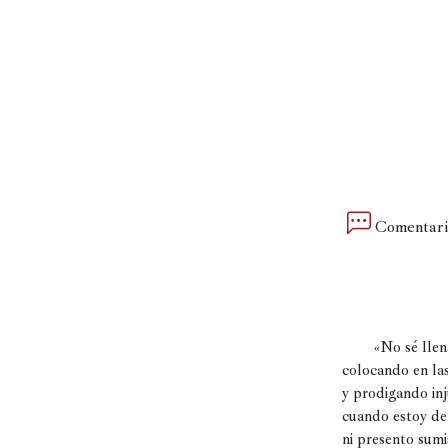
Política
España
Iberoamérica
Resto
de
Occidente
Comentari
Resto
del
mundo
        «No sé llenar columnas de un diario

Crítica
colocando en las
y prodigando inju
cultural
cuando estoy de
Libros
ni presento sumis