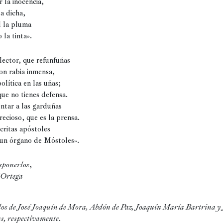
a dicha,

 la pluma

 la tinta».
on rabia inmensa,

olítica en las uñas;

ue no tienes defensa.

tar a las garduñas

ecioso, que es la prensa.

critas apóstoles

 un órgano de Móstoles».
isponerlos
 Ortega
dos de José Joaquín de Mora, Abdón de Paz, Joaquín María Bartrina y 
s, respectivamente
.