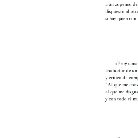
a un zopenco de
Películas
dispuesto al otr
si hay quien con
Ópera,
conciertos
y
danza
Radio,
        «Programa de Juan Zambombo,

podcasts,
traductor de un
TV,
y crítico de comp
Internet
"Al que me con
al que me disgus
y con todo el mu
Entretenimiento
Bebida
Comida