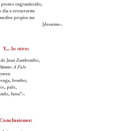
 pronto engrandecido,

o día a retractarme

 medios propios me
[desarme».
Y… lo otro:
 himno 
A Falo
arsa:

venga, bombo;

te, palo,

ndo, farsa"».

Conclusiones: