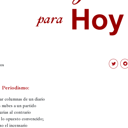
os
Haz
Ha
clic
clic
para
pa
compartir
co
en
en
Twitter
Te
Periodismo
:
(Se
(Se
abre
ab
en
en
una
un
ventana
ve
 nubes a un partido

nueva)
nu
rias al contrario

 lo opuesto convencido;

o el incensario
