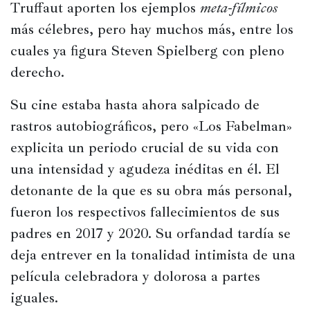
Truffaut aporten los ejemplos 
meta-fílmicos
Películas
más célebres, pero hay muchos más, entre los 
cuales ya figura Steven Spielberg con pleno 
Ópera,
conciertos
derecho.
y
danza
Su cine estaba hasta ahora salpicado de 
rastros autobiográficos, pero «Los Fabelman» 
Radio,
podcasts,
explicita un periodo crucial de su vida con 
TV,
una intensidad y agudeza inéditas en él. El 
Internet
detonante de la que es su obra más personal, 
fueron los respectivos fallecimientos de sus 
padres en 2017 y 2020. Su orfandad tardía se 
Entretenimiento
deja entrever en la tonalidad intimista de una 
Bebida
película celebradora y dolorosa a partes 
Comida
iguales.