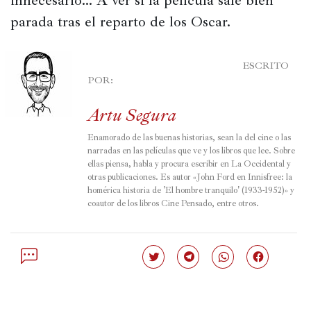
innecesario… A ver si la película sale bien 
parada tras el reparto de los Oscar.
							ESCRITO 
POR:

Artu Segura
Enamorado de las buenas historias, sean la del cine o las 
narradas en las películas que ve y los libros que lee. Sobre 
ellas piensa, habla y procura escribir en La Occidental y 
otras publicaciones. Es autor «
John Ford en Innisfree: la 
homérica historia de 'El hombre tranquilo' (1933-1952)
» y 
coautor de los libros Cine Pensado, entre otros.
Haz
Haz
Haz
Haz
clic
clic
clic
clic
para
para
para
para
compartir
compartir
compartir
compartir
en
en
en
en