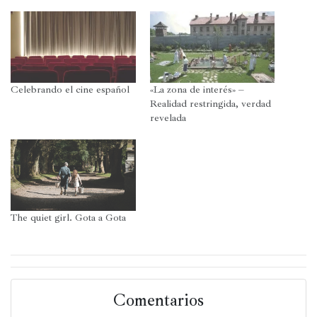
Twitter
Telegram
WhatsApp
Facebook
(Se
(Se
(Se
(Se
abre
abre
abre
abre
en
en
en
en
una
una
una
una
ventana
ventana
ventana
ventana
nueva)
nueva)
nueva)
nueva)
Celebrando el cine español
«La zona de interés» –
Realidad restringida, verdad
revelada
The quiet girl. Gota a Gota
Comentarios