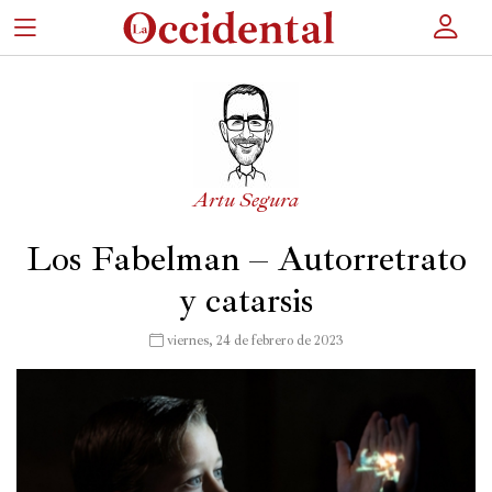
×
Portada
Artu Segura
Actualidad
Los Fabelman – Autorretrato
Cultura
y catarsis
Entretenimiento
 viernes, 24 de febrero de 2023
Autores
Revista
Actualidad