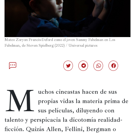
Política
España
Iberoamérica
Mateo Zoryon Francis-Deford como el joven Sammy Fabelman en Los 
Resto
Fabelman, de Steven Spielberg (2022) / Universal pictures
de
Occidente
Haz
Haz
Haz
Haz
Resto
clic
clic
clic
clic
para
para
para
para
del
compartir
compartir
compartir
compartir
M
mundo
en
en
en
en
Twitter
Telegram
WhatsApp
Facebook
uchos cineastas hacen de sus 
(Se
(Se
(Se
(Se
abre
abre
abre
abre
propias vidas la materia prima de 
en
en
en
en
una
una
una
una
sus películas, diluyendo con 
ventana
ventana
ventana
ventana
Crítica
nueva)
nueva)
nueva)
nueva)
talento y perspicacia la dicotomía realidad-
cultural
ficción. Quizás Allen, Fellini, Bergman o 
Libros