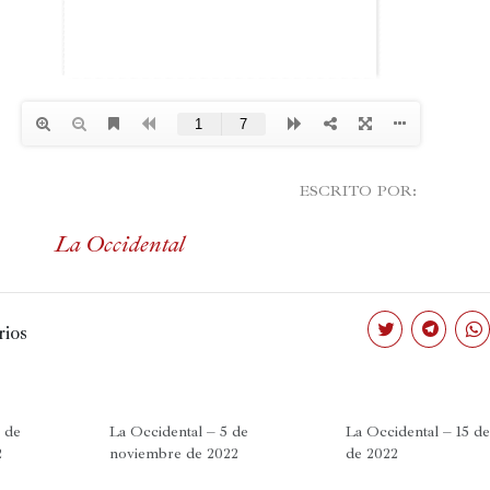
							ESCRITO POR:

La Occidental
ios
Haz
Haz
Haz
clic
clic
clic
para
para
par
compartir
compartir
com
en
en
en
Twitter
Telegram
Wha
(Se
(Se
(Se
 de
La Occidental – 5 de
La Occidental – 15 d
abre
abre
abr
2
noviembre de 2022
de 2022
en
en
en
una
una
una
ventana
ventana
ven