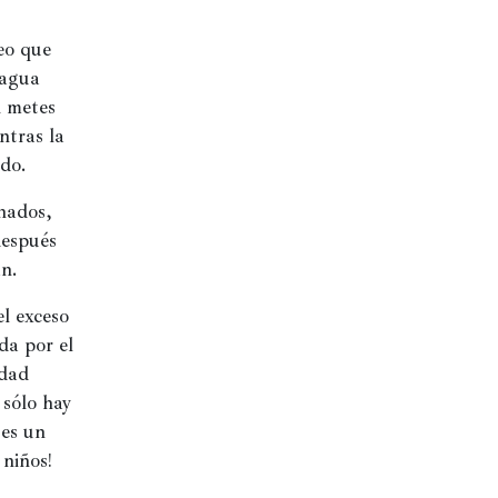
o que 
agua 
 metes 
tras la 
do.
ados, 
espués 
an.
l exceso 
a por el 
dad 
sólo hay 
es un 
niños! 