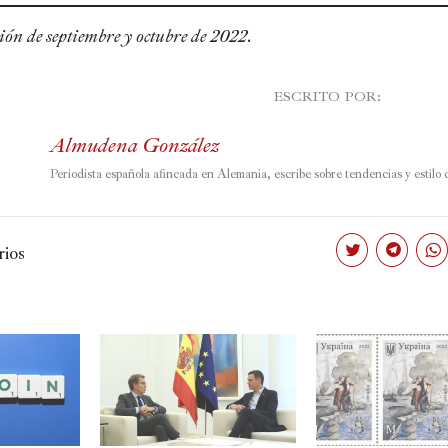
ión de septiembre y octubre de 2022
.
							ESCRITO POR:

Almudena González
Periodista española afincada en Alemania, escribe sobre tendencias y estilo 
ios
Haz
Haz
Haz
clic
clic
clic
para
para
par
compartir
compartir
com
en
en
en
Twitter
Telegram
Wha
(Se
(Se
(Se
abre
abre
abr
en
en
en
una
una
una
ventana
ventana
ven
nueva)
nueva)
nue