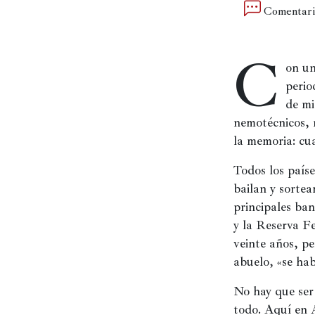
Comentari
Películas
Ópera,
C
conciertos
on un
y
perio
danza
de mi
nemotécnicos, n
Radio,
la memoria: cua
podcasts,
TV,
Todos los paíse
Internet
bailan y sortea
principales ba
y la Reserva Fe
Entretenimiento
veinte años, p
abuelo, «se hab
Bebida
No hay que ser 
Comida
todo. Aquí en 