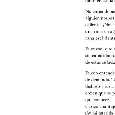
dirán en Andal
No entiendo mu
alguien nos es
caliente. ¿No c
una rana en agu
rana está dent
Pues eso, que 
sin capacidad d
de estas subida
Puedo entender 
de demanda. Ta
dichoso virus…
creían que se p
que conocer la 
clásico chantaj
¡Ay mi querida