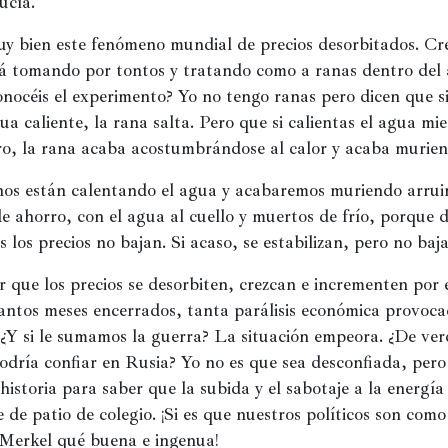
ucía.
y bien este fenómeno mundial de precios desorbitados. Cre
tá tomando por tontos y tratando como a ranas dentro del 
onocéis el experimento? Yo no tengo ranas pero dicen que si
a caliente, la rana salta. Pero que si calientas el agua mien
ro, la rana acaba acostumbrándose al calor y acaba murien
nos están calentando el agua y acabaremos muriendo arruin
e ahorro, con el agua al cuello y muertos de frío, porque d
s los precios no bajan. Si acaso, se estabilizan, pero no baj
que los precios se desorbiten, crezcan e incrementen por e
ntos meses encerrados, tanta parálisis económica provocad
 ¿Y si le sumamos la guerra? La situación empeora. ¿De ver
odría confiar en Rusia? Yo no es que sea desconfiada, pero 
historia para saber que la subida y el sabotaje a la energía 
e de patio de colegio. ¡Si es que nuestros políticos son como 
 Merkel qué buena e ingenua!