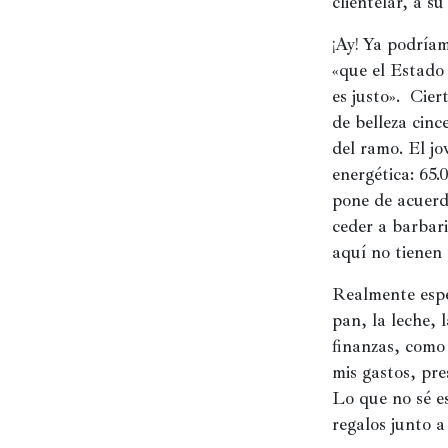
clientelar, a 
¡Ay! Ya podríam
«que el Estado 
es justo».  Cie
de belleza cinc
del ramo. El jo
energética: 65.
pone de acuerdo
ceder a barbari
aquí no tienen 
Realmente esper
pan, la leche, 
finanzas, como 
mis gastos, pre
Lo que no sé e
regalos junto a