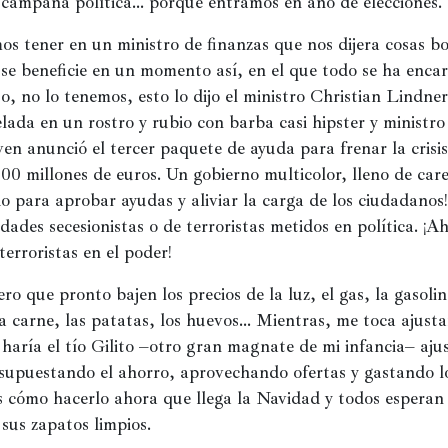
su campaña política… porque entramos en año de elecciones.
os tener en un ministro de finanzas que nos dijera cosas bon
se beneficie en un momento así, en el que todo se ha encar
rto, no lo tenemos, esto lo dijo el ministro Christian Lindner
elada en un rostro y rubio con barba casi hipster y ministro
ven anunció el tercer paquete de ayuda para frenar la crisis 
000 millones de euros. Un gobierno multicolor, lleno de caren
 para aprobar ayudas y aliviar la carga de los ciudadanos! 
dades secesionistas o de terroristas metidos en política. ¡Ah,
terroristas en el poder!
o que pronto bajen los precios de la luz, el gas, la gasolina
la carne, las patatas, los huevos… Mientras, me toca ajustar
haría el tío Gilito –otro gran magnate de mi infancia– aju
supuestando el ahorro, aprovechando ofertas y gastando lo 
s cómo hacerlo ahora que llega la Navidad y todos esperan 
 sus zapatos limpios. 