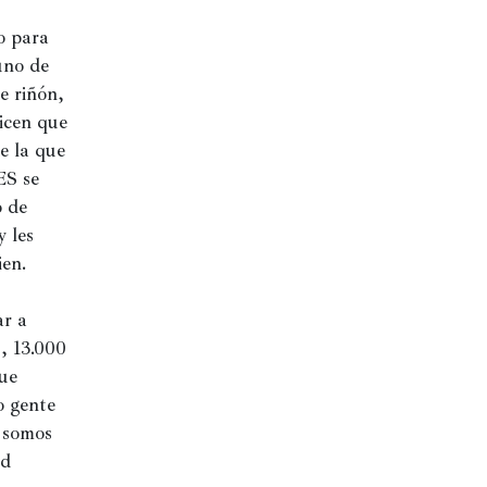
 para 
no de 
 riñón, 
icen que 
 la que 
S se 
 de 
 les 
en. 
r a 
, 13.000 
ue 
 gente 
 somos 
d 