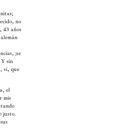
itas; 
ecido, no 
, 43 años 
 alemán 
cias, ¡se 
Y sin 
 sí, que 
, el 
 mis 
stando 
justo. 
sus 