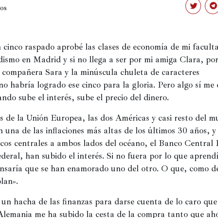
os
Haz
Ha
clic
clic
para
pa
compartir
co
en
en
Twitter
Te
 cinco raspado aprobé las clases de economía de mi faculta
(Se
(Se
abre
ab
dismo en Madrid y si no llega a ser por mi amiga Clara, por 
en
en
una
un
 compañera Sara y la minúscula chuleta de caracteres 
ventana
ve
nueva)
nu
o habría logrado ese cinco para la gloria. Pero algo sí me 
ndo sube el interés, sube el precio del dinero.
s de la Unión Europea, las dos Américas y casi resto del m
n una de las inflaciones más altas de los últimos 30 años, y 
ncos centrales a ambos lados del océano, el Banco Central 
deral, han subido el interés. Si no fuera por lo que aprendí
ensaría que se han enamorado uno del otro. O que, como de
lan».
un hacha de las finanzas para darse cuenta de lo caro que 
Alemania me ha subido la cesta de la compra tanto que aho