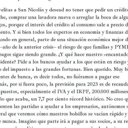
litas a San Nicolás y desead no tener que pedir un crédito
che, comprar una lavadora nueva o arreglar la boca de algu
os, porque el interés del crédito al consumo sale a precio de
ciento. Y si bien todos los expertos en economía y finanzas d
undo en general, parte de una situación económica mejor de
año de la anterior crisis– el riesgo de que familias y PYME
pagos sigue siendo grande. ¿Y qué hace nuestro «encantado
idente? Pide a los bancos ayudar a los que están en riesgo y
lo del impuesto a las grandes fortunas. Bien querido. Muy bi
entes de banca, es decir todos, no fuéramos a pagar ese 
s, por si fuera poco, la previsión para 2023 es de recauda
mpuestos, especialmente el IVA y el IRPF, 200.000 millones
o que acaba, un 7,7 por ciento récord histórico. No creo q
enten las partidas a ayudar a los empresarios, autónomos o
ral que veremos cómo nuestros bolsillos se vacían rápido y
nunca. Imagino que parte irá a pagar a sus socios, a su re