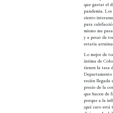
Historia
que gastar el d
pandemia. Los e
Concursos
ciento interanu
Viajes
para calefacció
y
mismo me pasa 
lugares
y a pesar de to
estaría arruina
Relatos
Lo mejor de to
íntima de Colo
tienen la tasa d
Departamento N
recién llegada 
precio de la co
que hacen de fa
porque a la inf
¡qué caro está t