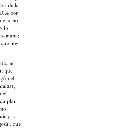
es de la 
10,4 por 
e aceite 
 lo 
 semana; 
rque hoy 
to, mi 
, que 
gún el 
migas, 
el 
da plan 
mo 
ís y … 
ozú!, que 