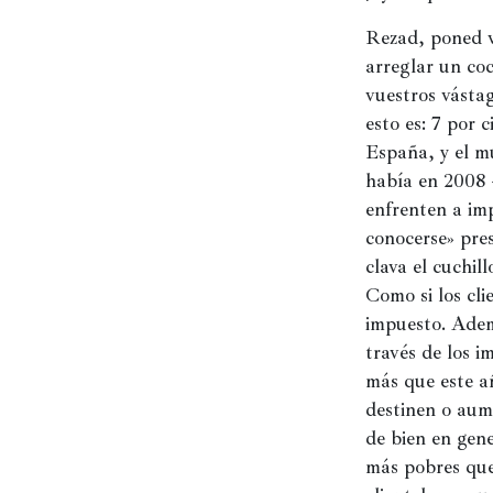
Rezad, poned ve
arreglar un co
vuestros vástag
esto es: 7 por 
España, y el m
había en 2008 –
enfrenten a im
conocerse» pres
clava el cuchil
Como si los cli
impuesto. Ademá
través de los i
más que este añ
destinen o aum
de bien en gene
más pobres que 