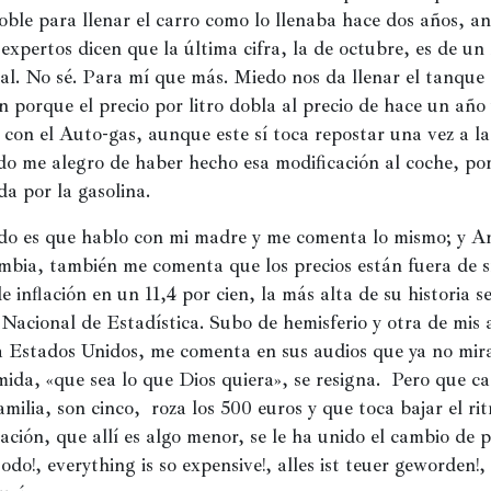
oble para llenar el carro como lo llenaba hace dos años, ant
xpertos dicen que la última cifra, la de octubre, es de un 
al. No sé. Para mí que más. Miedo nos da llenar el tanque d
n porque el precio por litro dobla al precio de hace un año y
con el Auto-gas, aunque este sí toca repostar una vez a la
do me alegro de haber hecho esa modificación al coche, po
da por la gasolina.
do es que hablo con mi madre y me comenta lo mismo; y An
mbia, también me comenta que los precios están fuera de sí
e inflación en un 11,4 por cien, la más alta de su historia se
acional de Estadística. Subo de hemisferio y otra de mis a
a Estados Unidos, me comenta en sus audios que ya no mira 
mida, «que sea lo que Dios quiera», se resigna.  Pero que ca
milia, son cinco,  roza los 500 euros y que toca bajar el rit
lación, que allí es algo menor, se le ha unido el cambio de pa
odo!, everything is so expensive!, alles ist teuer geworden!, ¡