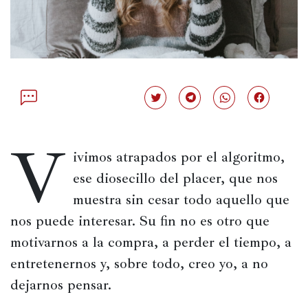
Política
España
Iberoamérica
Resto
Haz
Haz
Haz
Haz
clic
clic
clic
clic
de
para
para
para
para
compartir
compartir
compartir
compartir
Occidente
V
en
en
en
en
Twitter
Telegram
WhatsApp
Facebook
ivimos atrapados por el algoritmo, 
(Se
(Se
(Se
(Se
Resto
abre
abre
abre
abre
ese diosecillo del placer, que nos 
del
en
en
en
en
una
una
una
una
mundo
muestra sin cesar todo aquello que 
ventana
ventana
ventana
ventana
nueva)
nueva)
nueva)
nueva)
nos puede interesar. Su fin no es otro que 
motivarnos a la compra, a perder el tiempo, a 
Crítica
entretenernos y, sobre todo, creo yo, a no 
cultural
dejarnos pensar.
Libros