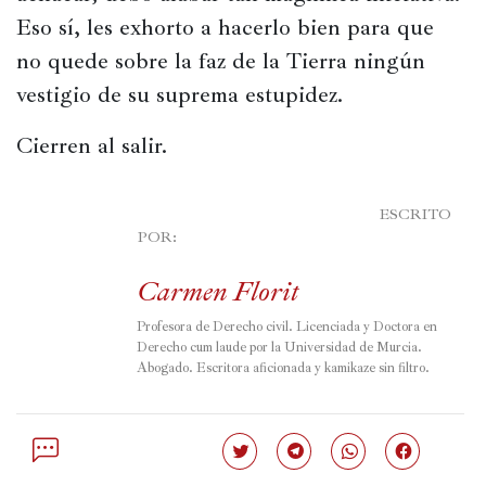
Eso sí, les exhorto a hacerlo bien para que 
no quede sobre la faz de la Tierra ningún 
vestigio de su suprema estupidez.
Cierren al salir.
							ESCRITO 
POR:

Carmen Florit
Profesora de Derecho civil. Licenciada y Doctora en 
Derecho cum laude por la Universidad de Murcia. 
Abogado. Escritora aficionada y kamikaze sin filtro.
Haz
Haz
Haz
Haz
clic
clic
clic
clic