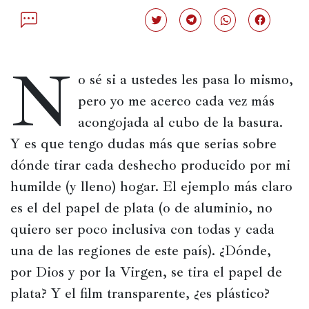
Política
Haz
Haz
Haz
Haz
clic
clic
clic
clic
España
para
para
para
para
compartir
compartir
compartir
compartir
N
en
en
en
en
Iberoamérica
Twitter
Telegram
WhatsApp
Facebook
o sé si a ustedes les pasa lo mismo, 
(Se
(Se
(Se
(Se
abre
abre
abre
abre
pero yo me acerco cada vez más 
en
en
en
en
Resto
una
una
una
una
de
acongojada al cubo de la basura. 
ventana
ventana
ventana
ventana
nueva)
nueva)
nueva)
nueva)
Occidente
Y es que tengo dudas más que serias sobre 
dónde tirar cada deshecho producido por mi 
Resto
del
humilde (y lleno) hogar. El ejemplo más claro 
mundo
es el del papel de plata (o de aluminio, no 
quiero ser poco inclusiva con todas y cada 
una de las regiones de este país). ¿Dónde, 
Crítica
por Dios y por la Virgen, se tira el papel de 
cultural
plata? Y el film transparente, ¿es plástico? 
Libros