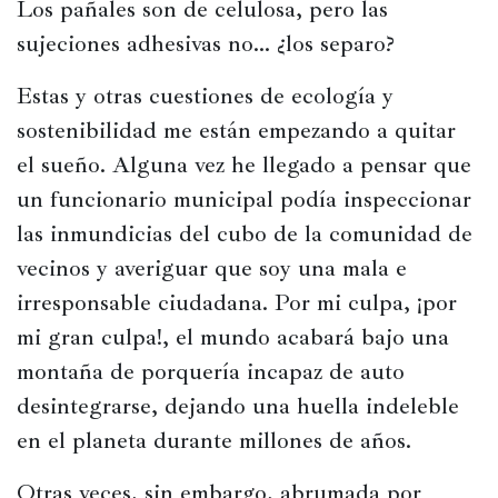
Los pañales son de celulosa, pero las 
Películas
sujeciones adhesivas no… ¿los separo?
Ópera,
Estas y otras cuestiones de ecología y 
conciertos
sostenibilidad me están empezando a quitar 
y
danza
el sueño. Alguna vez he llegado a pensar que 
un funcionario municipal podía inspeccionar 
Radio,
podcasts,
las inmundicias del cubo de la comunidad de 
TV,
vecinos y averiguar que soy una mala e 
Internet
irresponsable ciudadana. Por mi culpa, ¡por 
mi gran culpa!, el mundo acabará bajo una 
montaña de porquería incapaz de auto 
Entretenimiento
desintegrarse, dejando una huella indeleble 
Bebida
en el planeta durante millones de años.
Comida
Otras veces, sin embargo, abrumada por 