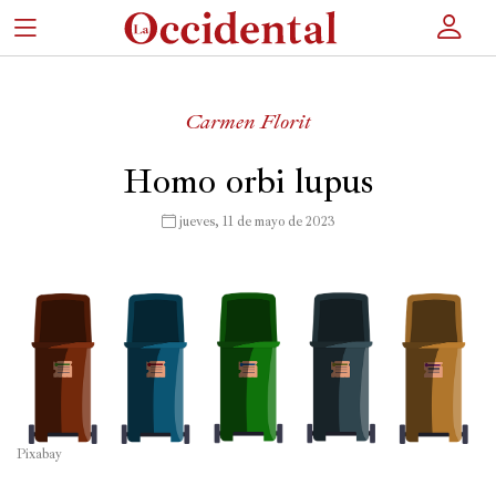
×
Carmen Florit
Portada
Homo orbi lupus
Actualidad
 jueves, 11 de mayo de 2023
Cultura
Entretenimiento
Autores
Revista
Pixabay
Actualidad