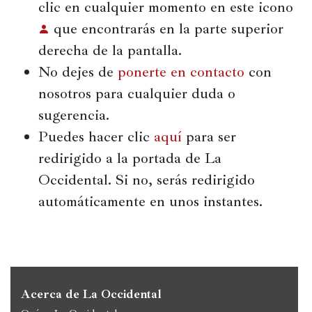
clic en cualquier momento en este icono
Política
que encontrarás en la parte superior
derecha de la pantalla.
España
No dejes de
ponerte en contacto
con
Iberoamérica
nosotros para cualquier duda o
Resto
sugerencia.
de
Puedes hacer clic
aquí
para ser
Occidente
redirigido a la portada de La
Resto
Occidental. Si no, serás redirigido
del
mundo
automáticamente en unos instantes.
Crítica
cultural
Acerca de La Occidental
Libros