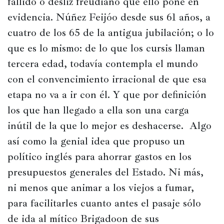
fallido o desliz freudiano que ello pone en 
Historia
evidencia. Núñez Feijóo desde sus 61 años, a 
Concursos
cuatro de los 65 de la antigua jubilación; o lo 
Viajes
que es lo mismo: de lo que los cursis llaman 
y
tercera edad, todavía contempla el mundo 
lugares
con el convencimiento irracional de que esa 
Relatos
etapa no va a ir con él. Y que por definición 
los que han llegado a ella son una carga 
inútil de la que lo mejor es deshacerse.  Algo 
así como la genial idea que propuso un 
político inglés para ahorrar gastos en los 
presupuestos generales del Estado. Ni más, 
ni menos que animar a los viejos a fumar, 
para facilitarles cuanto antes el pasaje sólo 
de ida al mítico Brigadoon de sus 