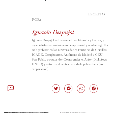
							ESCRITO 
POR:

Ignacio Despujol
Ignacio Despujol es Licenciado en Filosofía y Letras, y 
especialista en comunicación empresarial y marketing. Ha 
sido profesor en las Universidades Pontificia de Comillas-
ICADE, Complutense, Autónoma de Madrid y CEU 
San Pablo, co-autor de «Comprender el Arte» (Biblioteca 
UNED) y autor de «La otra cara de la publicidad» (en 
preparación).
Haz
Haz
Haz
Haz
clic
clic
clic
clic
para
para
para
para
compartir
compartir
compartir
compartir
en
en
en
en
Twitter
Telegram
WhatsApp
Facebook
(Se
(Se
(Se
(Se