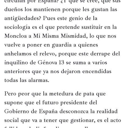
circulan por España? ¿Y qué se cree, que sus 
dueños los mantienen porque les gustan las 
Películas
antigüedades? Pues este genio de la 
Ópera,
sociología es el que pretende sustituir en la 
conciertos
y
Moncloa a Mi Misma Mismidad, lo que nos 
danza
vuelve a poner en guardia a quienes 
Radio,
anhelamos el relevo, porque este derrape del 
podcasts,
inquilino de Génova 13 se suma a varios 
TV,
anteriores que ya nos dejaron encendidas 
Internet
todas las alarmas.
Pero peor que la metedura de pata que 
Entretenimiento
supone que el futuro presidente del 
Bebida
Gobierno de España desconozca la realidad 
social que va a tener que gestionar, es el acto 
Comida