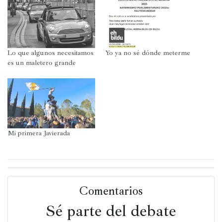
abre
abre
abre
abre
en
en
en
en
una
una
una
una
ventana
ventana
ventana
ventana
nueva)
nueva)
nueva)
nueva)
Lo que algunos necesitamos
Yo ya no sé dónde meterme
es un maletero grande
Mi primera Javierada
Comentarios
Sé parte del debate