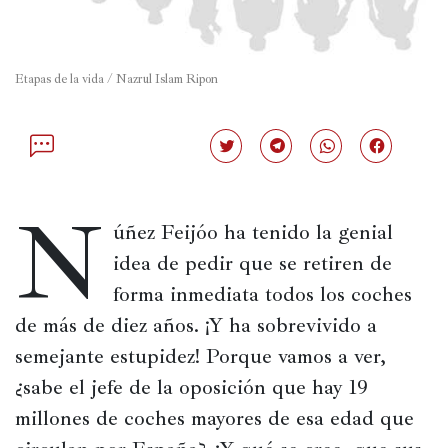
Política
España
Etapas de la vida / Nazrul Islam Ripon
Iberoamérica
Resto
Haz
Haz
Haz
Haz
de
clic
clic
clic
clic
para
para
para
para
Occidente
compartir
compartir
compartir
compartir
N
en
en
en
en
Twitter
Telegram
WhatsApp
Facebook
úñez Feijóo ha tenido la genial 
Resto
(Se
(Se
(Se
(Se
abre
abre
abre
abre
idea de pedir que se retiren de 
del
en
en
en
en
una
una
una
una
mundo
forma inmediata todos los coches 
ventana
ventana
ventana
ventana
nueva)
nueva)
nueva)
nueva)
de más de diez años. ¡Y ha sobrevivido a 
semejante estupidez! Porque vamos a ver, 
Crítica
¿sabe el jefe de la oposición que hay 19 
cultural
millones de coches mayores de esa edad que 
Libros