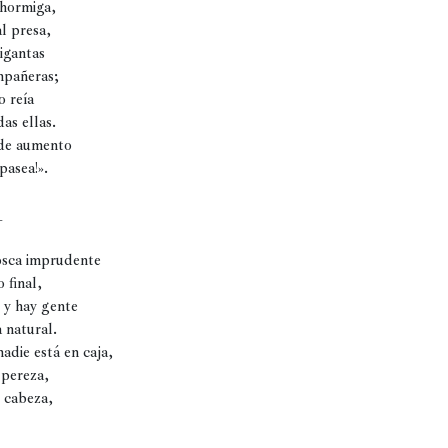
hormiga, 

l presa, 

gantas 

pañeras;

 reía

as ellas. 

 de aumento 

asea!». 



osca imprudente

 final,

 y hay gente

 natural.

adie está en caja, 

pereza, 

 cabeza, 
