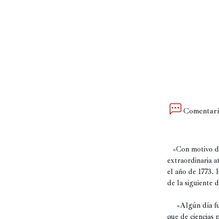
Política
España
Iberoamérica
Resto
de
Occidente
Comentari
Resto
del
mundo
   «Con motivo 
extraordinaria a
el año de 1773. 
Crítica
de la siguiente d
cultural
     «Algún día fu
Libros
que de ciencias p