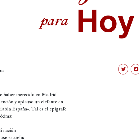
os
Haz
Ha
clic
clic
para
pa
compartir
co
en
en
Twitter
Te
de haber merecido en Madrid 
(Se
(Se
tención y aplauso un elefante en 
abre
ab
en
en
Habla España». Tal es el epígrafe 
una
un
ventana
ve
écima:

nueva)
nu
i nación

use escuela:
