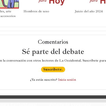
nueva)
nueva)
nue
es, arte
Hombres de seso
Juicio del año 2024
 accesorios
Comentarios
Sé parte del debate
en la conversación con otros lectores de La Occidental. Suscríbete par
Suscríbete.
¿Ya estás suscrito? 
Inicia sesión
ete a La Occidental
Política de Privacidad
C