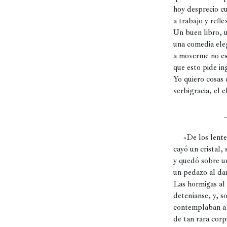
hoy desprecio cu
Películas
a trabajo y reflex
Un buen libro, u
Ópera,
una comedia eleg
conciertos
a moverme no es 
y
que esto pide ing
danza
Yo quiero cosas 
verbigracia, el el
Radio,
podcasts,
                         _
TV,
Internet
     «De los lent
cayó un cristal, s
y quedó sobre u
Entretenimiento
un pedazo al dar 
Las hormigas al 
Bebida
deteníanse, y, so
contemplaban a 
Comida
de tan rara corpu