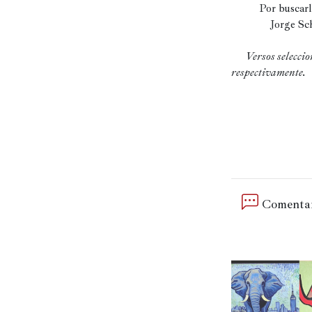
          Por b
             
Versos selecci
respectivamente.
Comentar