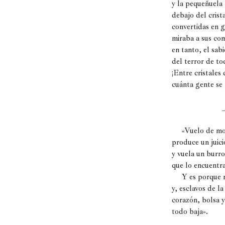
y la pequeñuela 
Historia
debajo del crista
Concursos
convertidas en gi
miraba a sus com
Viajes
en tanto, el sabio
y
del terror de tod
lugares
¡Entre cristales
cuánta gente se p
Relatos
                         _
     «Vuelo de m
produce un juicio
y vuela un burro
que lo encuentra
     Y es porque n
y, esclavos de la 
corazón, bolsa y