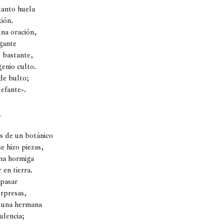
anto huela

ión.

na oración,

ante

bastante,

enio culto.

de bulto;

efante».



es de un botánico 

e hizo piezas, 

na hormiga

en tierra. 

pasar 

rpresas, 

una hermana 

lencia;
