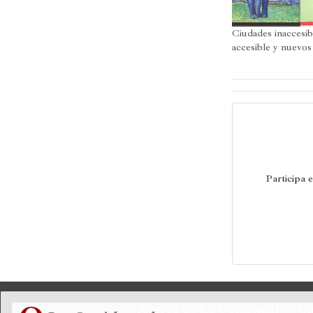
Ciudades inaccesibl
accesible y nuevos
Participa 
Acerca de La Occidental
Ún