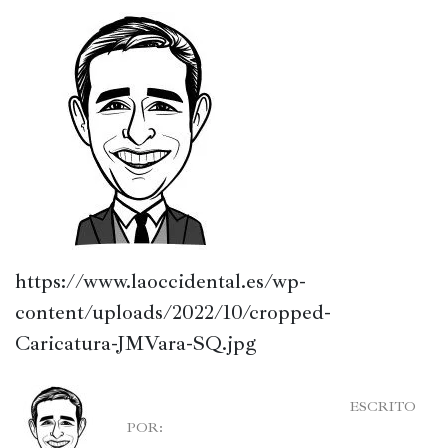
Política
España
Iberoamérica
Resto
de
Occidente
Resto
del
https://www.laoccidental.es/wp-
mundo
content/uploads/2022/10/cropped-
Caricatura-JMVara-SQ.jpg
Crítica
cultural
							ESCRITO 
POR:

Libros