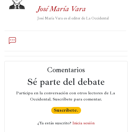
José María Vara
Películas
José María Vara es el editor de La Occidental
Ópera,
conciertos
y
danza
Radio,
podcasts,
TV,
Comentarios
Internet
Sé parte del debate
Participa en la conversación con otros lectores de La 
Entretenimiento
Occidental. Suscríbete para comentar.
Suscríbete.
Bebida
¿Ya estás suscrito? 
Inicia sesión
Comida