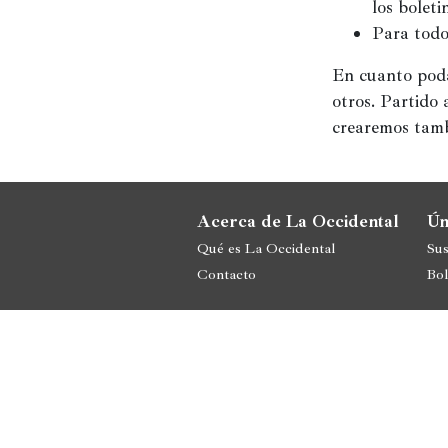
los boleti
Política
Para todo
España
En cuanto poda
otros. Partido 
Iberoamérica
crearemos tamb
Resto
de
Occidente
Acerca de La Occidental
Ún
Resto
Qué es La Occidental
Sus
del
Contacto
Bol
mundo
Crítica
cultural
Libros