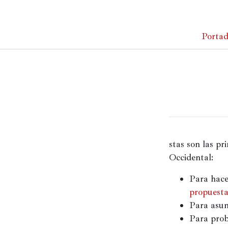
×
Porta
Portada
Actualidad
Cultura
Entretenimiento
stas son las pr
Occidental:
Autores
Para hace
Revista
propuesta
Para asun
Para prob
Actualidad