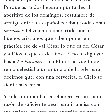
Porque así todos llegarán puntuales al 
Películas
aperitivo de los domingos, costumbre de 
Ópera,
arraigo entre los españoles rebautizada como 
conciertos
y
terraceo
 y felizmente compartida por los 
danza
buenos cristianos que saben poner en 
práctica eso de «al César lo que es del César 
Radio,
podcasts,
y a Dios lo que es de Dios». Y no lo digo yo: 
TV,
hasta 
La Faraona
 Lola Flores ha vuelto del 
Internet
reino celestial a un anuncio de la tele para 
decirnos que, con una cervecita, el Cielo se 
Entretenimiento
siente más cerca.
Bebida
Y si la puntualidad en el aperitivo no fuera 
razón de suficiente peso para ir a misa con 
Comida