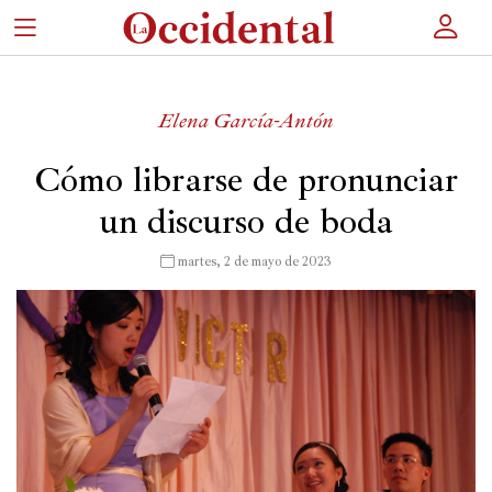
×
Elena García-Antón
Portada
Cómo librarse de pronunciar
un discurso de boda
Actualidad
Cultura
 martes, 2 de mayo de 2023
Entretenimiento
Autores
Revista
Actualidad