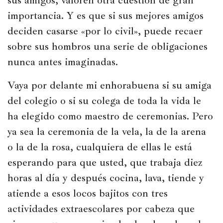
sus amigos, valoren otra cuestión de gran 
Historia
importancia. Y es que si sus mejores amigos 
Concursos
deciden casarse «por lo civil», puede recaer 
sobre sus hombros una serie de obligaciones 
Viajes
y
nunca antes imaginadas.
lugares
Vaya por delante mi enhorabuena si su amiga 
Relatos
del colegio o si su colega de toda la vida le 
ha elegido como maestro de ceremonias. Pero 
ya sea la ceremonia de la vela, la de la arena 
o la de la rosa, cualquiera de ellas le está 
esperando para que usted, que trabaja diez 
horas al día y después cocina, lava, tiende y 
atiende a esos locos bajitos con tres 
actividades extraescolares por cabeza que 