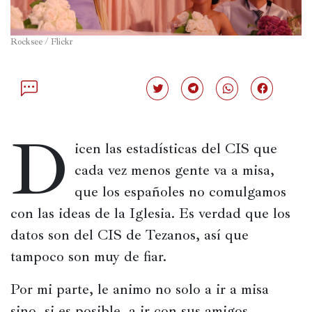
Política
Rocksee / Flickr
España
Iberoamérica
Haz
Haz
Haz
Haz
Resto
clic
clic
clic
clic
para
para
para
para
de
compartir
compartir
compartir
compartir
D
en
en
en
en
Occidente
Twitter
Telegram
WhatsApp
Facebook
icen las estadísticas del CIS que 
(Se
(Se
(Se
(Se
abre
abre
abre
abre
Resto
cada vez menos gente va a misa, 
en
en
en
en
una
una
una
una
del
que los españoles no comulgamos 
ventana
ventana
ventana
ventana
mundo
nueva)
nueva)
nueva)
nueva)
con las ideas de la Iglesia. Es verdad que los 
datos son del CIS de Tezanos, así que 
tampoco son muy de fiar.
Crítica
cultural
Por mi parte, le animo no solo a ir a misa 
Libros
sino, si es posible, a ir con sus amigos. 