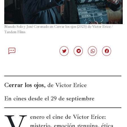
Política
España
Manolo Solo y José Coronado en Cerrar los ojos (2023) de Víctor Erice / 
Iberoamérica
Tandem Films
Resto
de
Haz
Haz
Haz
Haz
Occidente
clic
clic
clic
clic
para
para
para
para
compartir
compartir
compartir
compartir
Resto
en
en
en
en
Twitter
Telegram
WhatsApp
Facebook
del
(Se
(Se
(Se
(Se
mundo
abre
abre
abre
abre
Cerrar los ojos
, de Víctor Erice
en
en
en
en
una
una
una
una
ventana
ventana
ventana
ventana
nueva)
nueva)
nueva)
nueva)
En cines desde el 29 de septiembre
Crítica
V
cultural
enero el cine de Víctor Erice: 
Libros
misterio, emoción genuina, ética 