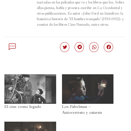
narradas en las películas que ve y los libros que lee. Sobre 
ellas piensa, habla y procura escribir en La Occidental y 
otras publicaciones. Es autor «
John Ford en Innisfree: la 
homérica historia de 'El hombre tranquilo' (1933-1952)
» y 
coautor de los libros Cine Pensado, entre otros.
Haz
Haz
Haz
Haz
clic
clic
clic
clic
para
para
para
para
compartir
compartir
compartir
compartir
en
en
en
en
Twitter
Telegram
WhatsApp
Facebook
(Se
(Se
(Se
(Se
abre
abre
abre
abre
en
en
en
en
una
una
una
una
ventana
ventana
ventana
ventana
nueva)
nueva)
nueva)
nueva)
El cine como legado
Los Fabelman –
Autorretrato y catarsis