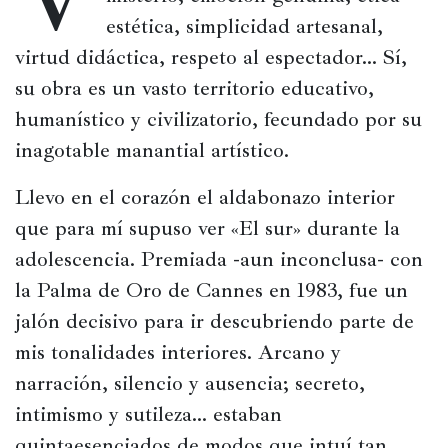
estética, simplicidad artesanal, 
Películas
virtud didáctica, respeto al espectador… Sí, 
Ópera,
su obra es un vasto territorio educativo, 
conciertos
humanístico y civilizatorio, fecundado por su 
y
danza
inagotable manantial artístico.
Radio,
Llevo en el corazón el aldabonazo interior 
podcasts,
que para mí supuso ver «El sur» durante la 
TV,
Internet
adolescencia. Premiada -aun inconclusa- con 
la Palma de Oro de Cannes en 1983, fue un 
jalón decisivo para ir descubriendo parte de 
Entretenimiento
mis tonalidades interiores. Arcano y 
Bebida
narración, silencio y ausencia; secreto, 
intimismo y sutileza… estaban 
Comida
quintaesenciados de modos que intuí tan 