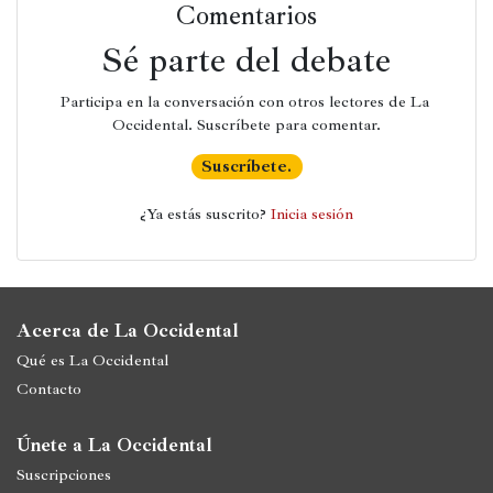
Comentarios
Películas
Sé parte del debate
Ópera,
Participa en la conversación con otros lectores de La 
conciertos
Occidental. Suscríbete para comentar.
y
danza
Suscríbete.
Radio,
¿Ya estás suscrito? 
Inicia sesión
podcasts,
TV,
Internet
Acerca de La Occidental
Qué es La Occidental
Entretenimiento
Contacto
Bebida
Únete a La Occidental
Comida
Suscripciones