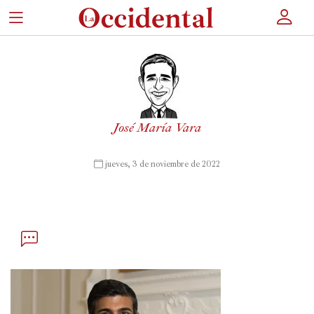
×
Portada
José María Vara
Actualidad
Cultura
 jueves, 3 de noviembre de 2022
Entretenimiento
Autores
Revista
Actualidad