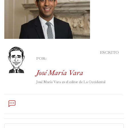
Política
España
Iberoamérica
Resto
de
							ESCRITO 
Occidente
POR:

Resto
José María Vara
del
mundo
José María Vara es el editor de La Occidental
Crítica
cultural
Libros