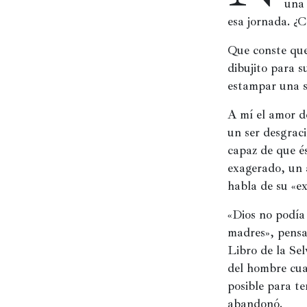
una 
esa jornada. ¿
Películas
Ópera,
Que conste que
conciertos
dibujito para 
y
estampar una si
danza
A mí el amor de
Radio,
un ser desgrac
podcasts,
capaz de que és
TV,
exagerado, un 
Internet
habla de su «ex
«Dios no podía 
Entretenimiento
madres», pensa
Libro de la Sel
Bebida
del hombre cuan
posible para te
Comida
abandonó.