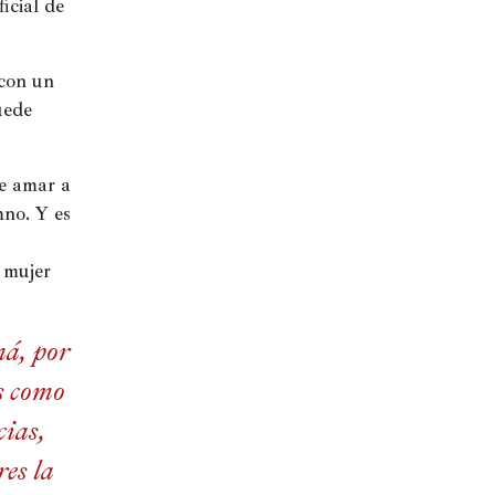
a
una
una
cial de 
ntana
ventana
ventana
eva)
nueva)
nueva)
con un 
ede 
e amar a 
no. Y es 
mujer 
á, por
es como
cias,
res la