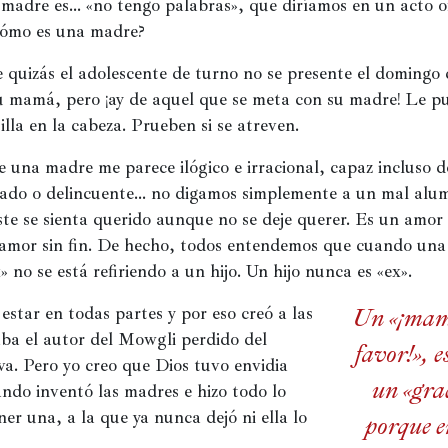
una
un
madre es… «no tengo palabras», que diríamos en un acto ofi
ventana
ve
nueva)
nu
Cómo es una madre?
 quizás el adolescente de turno no se presente el domingo 
su mamá, pero ¡ay de aquel que se meta con su madre! Le pu
lla en la cabeza. Prueben si se atreven.
 una madre me parece ilógico e irracional, capaz incluso d
iado o delincuente… no digamos simplemente a un mal alum
te se sienta querido aunque no se deje querer. Es un amor 
amor sin fin. De hecho, todos entendemos que cuando una 
» no se está refiriendo a un hijo. Un hijo nunca es «ex».
estar en todas partes y por eso creó a las 
Un «¡mam
ba el autor del Mowgli perdido del 
favor!», 
va. Pero yo creo que Dios tuvo envidia 
un «gra
do inventó las madres e hizo todo lo 
ner una, a la que ya nunca dejó ni ella lo 
porque e