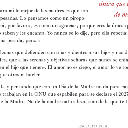
única que 
ra mí lo mejor de las madres es que son 
de m
 pesadas. Lo pensamos como un piropo-
á, por favor!», es como un «gracias, porque eres la única q
 saben y les encanta. Yo nunca se lo dije, pero ella repetía:
 una pesada, pero…»
 leonas que defienden con uñas y dientes a sus hijos y nos da
ofes, que a las serenas y objetivas señoras que nunca se enf
n el hijo que tienen». El amor no es ciego, el amor lo ve tod
ue otros ni huelen.
al… y pensando que con un Día de la Madre no da para muc
ue trabajan en la ONU que espabilen para se declare el 202
e la Madre. No de la madre naturaleza, sino de la que te tr
							ESCRITO POR:
