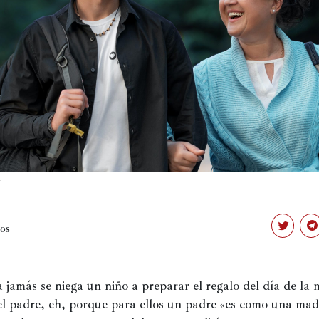
h
os
Haz
Ha
clic
clic
para
pa
compartir
co
en
en
Twitter
Te
 jamás se niega un niño a preparar el regalo del día de la 
(Se
(Se
abre
ab
el padre, eh, porque para ellos un padre «es como una madr
en
en