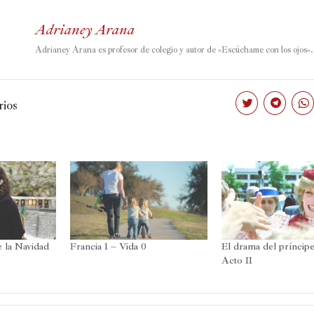
Adrianey Arana
Adrianey Arana es profesor de colegio y autor de «
Escúchame con los ojos».
ios
Haz
Haz
Haz
clic
clic
clic
para
para
par
compartir
compartir
com
en
en
en
Twitter
Telegram
Wha
(Se
(Se
(Se
abre
abre
abr
en
en
en
una
una
una
ventana
ventana
ven
nueva)
nueva)
nue
e la Navidad
Francia 1 – Vida 0
El drama del príncip
Acto II