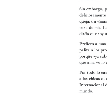
Historia
Sin embargo, pa
Concursos
deliciosamente
queja: un «¡mam
Viajes
pasa de mi». Lo
y
diréis que soy
lugares
Relatos
Prefiero a esas
paliza a los pr
porque «ya sabe
que ama ve lo q
Por todo lo cu
a las chicas q
Internacional d
mundo.