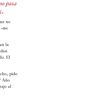
no pasa
i»
ue no 
 «me 
n la 
adan 
o. El 
ho, pido 
7 Año 
ajo al 