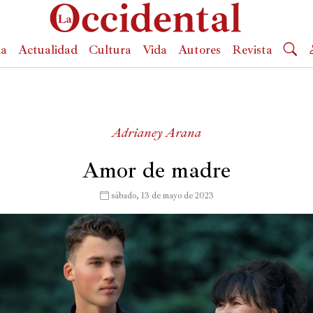
da
Actualidad
Cultura
Vida
Autores
Revista
Adrianey Arana
Amor de madre
 sábado, 13 de mayo de 2023